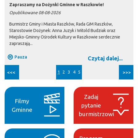
Zapraszamy na Dożynki Gminne w Raszkowie!
Opublikowane 08-08-2026
Burmistrz Gminy i Miasta Raszków, Rada GiM Raszków,
Starostowie Dożynek: Anna Juzyk i Witold Budziak oraz
Miejsko-Gminny Ośrodek Kultury w Raszkowie serdecznie
zapraszają...
Pauza
Czytaj dalej...
<<<
1
2
3
4
5
>>>
Zadaj
Filmy
pytanie
Gminne
burmistrzowi