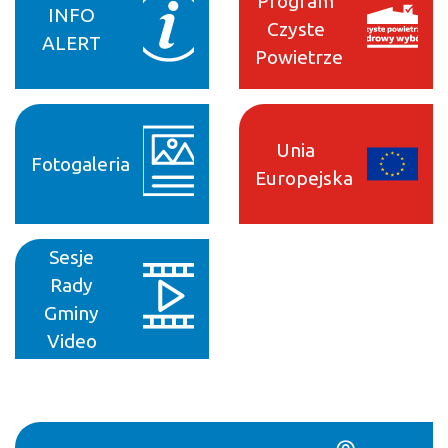
Program
INFO
Czyste
ALERT
Powietrze
Unia
Fotogaleria
Europejska
Sesje
Rady
Gminy
Video