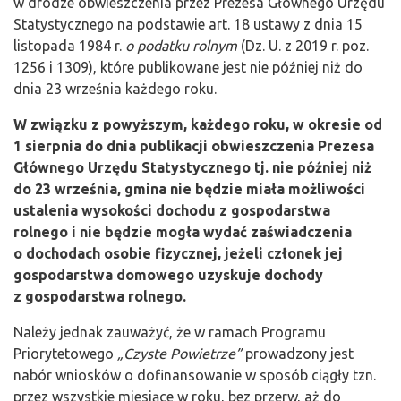
w drodze obwieszczenia przez Prezesa Głównego Urzędu
Statystycznego na podstawie art. 18 ustawy z dnia 15
listopada 1984 r.
o podatku rolnym
(Dz. U. z 2019 r. poz.
1256 i 1309), które publikowane jest nie później niż do
dnia 23 września każdego roku.
W związku z powyższym, każdego roku, w okresie od
1 sierpnia do dnia publikacji obwieszczenia Prezesa
Głównego Urzędu Statystycznego tj. nie później niż
do 23 września, gmina nie będzie miała możliwości
ustalenia wysokości dochodu z gospodarstwa
rolnego i nie będzie mogła wydać zaświadczenia
o dochodach osobie fizycznej, jeżeli członek jej
gospodarstwa domowego uzyskuje dochody
z gospodarstwa rolnego.
Należy jednak zauważyć, że w ramach Programu
Priorytetowego
„Czyste Powietrze”
prowadzony jest
nabór wniosków o dofinansowanie w sposób ciągły tzn.
przez wszystkie miesiące w roku, bez przerw, aż do