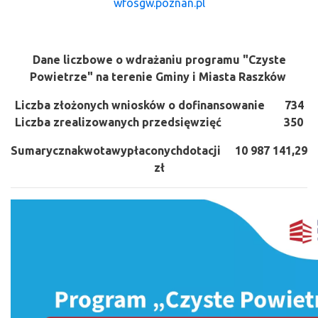
wfosgw.poznan.pl
Dane liczbowe o wdrażaniu programu "Czyste
Powietrze" na terenie Gminy i Miasta Raszków
Liczba złożonych wniosków o dofinansowanie 734
Liczba zrealizowanych przedsięwzięć 350
Sumarycznakwotawypłaconychdotacji 10 987 141,29
zł