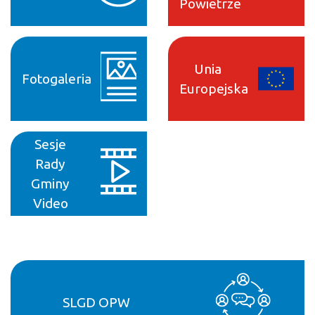
Powietrze
Unia
Fotogaleria
Europejska
Sesje
Rady
Gminy
Video
SLGD OPW