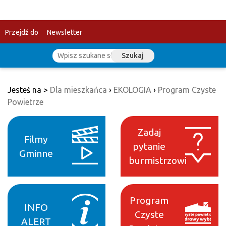
Przejdź do
Newsletter
Szukaj
treści
Jesteś na >
Dla mieszkańca
›
EKOLOGIA
›
Program Czyste
Powietrze
Zadaj
Filmy
pytanie
Gminne
burmistrzowi
Program
INFO
Czyste
ALERT