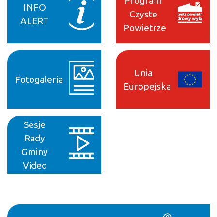
Program
INFO
Czyste
ALERT
Powietrze
Unia
Fotogaleria
Europejska
Sesje
Rady
Gminy
Video