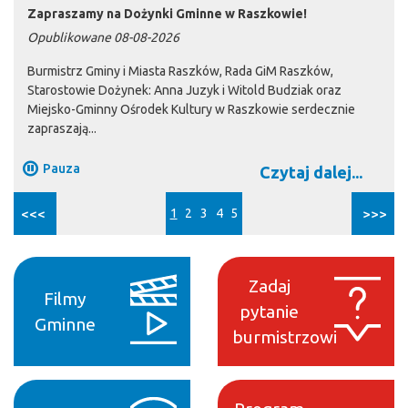
Zapraszamy na Dożynki Gminne w Raszkowie!
Opublikowane 08-08-2026
Burmistrz Gminy i Miasta Raszków, Rada GiM Raszków,
Starostowie Dożynek: Anna Juzyk i Witold Budziak oraz
Miejsko-Gminny Ośrodek Kultury w Raszkowie serdecznie
zapraszają...
Pauza
Czytaj dalej...
<<<
1
2
3
4
5
>>>
Zadaj
Filmy
pytanie
Gminne
burmistrzowi