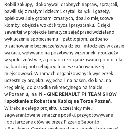
Robili zakupy, dokonywali drobnych napraw, sprzątali,
bawili się z małymi dziećmi, czytali książki i gazety,
opiekowali się grobami zmarłych, dbali o miejscowe
klomby, obejścia wokół krzyża i przystanku. Dzięki
zawartej w projekcie tematyce zajęć przeciwdziałano
wykluczeniu społecznemu i patologiom, zadbano
o zachowanie bezpieczeństwa dzieci i młodzieży w czasie
wakacji, wpływano na pozytywny wizerunek młodzieży
w społeczeństwie, a ponadto zorganizowano pomoc dla
najbardziej potrzebujących mieszkańców naszej
miejscowości. W ramach organizowanych wycieczek
uczestnicy projektu wyjechali na basen, do kina, na
kręgielnię, do ośrodka rekreacyjnego na Malcie
w Poznaniu, na
N - GINE RENAULT F1 TEAM SHOW
i spotkanie z Robertem Kubicą na Torze Poznań.
W trakcie całego projektu, uczestnicy mieli
zagwarantowane smaczne posiłki, przygotowywane
i dostarczane głównie przez Pizzerię Saporito
z Raszkowa. Oprócz ciepłego dania, mogli skosztować