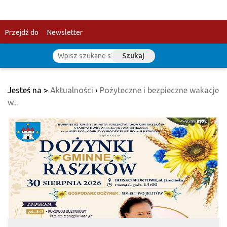
Przejdź do
Newsletter
Szukaj
treści
Jesteś na >
Aktualności
›
Pożyteczne i bezpieczne wakacje
w...