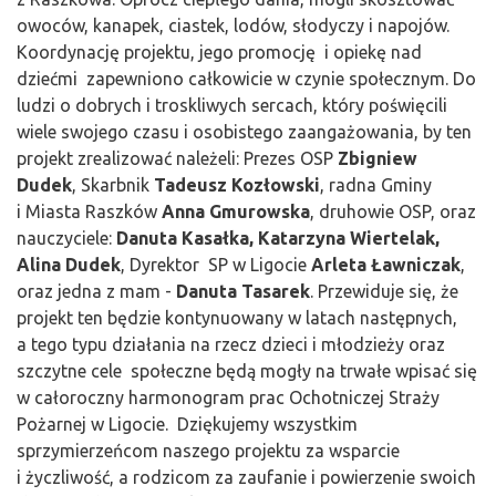
owoców, kanapek, ciastek, lodów, słodyczy i napojów.
Koordynację projektu, jego promocję i opiekę nad
dziećmi zapewniono całkowicie w czynie społecznym. Do
ludzi o dobrych i troskliwych sercach, który poświęcili
wiele swojego czasu i osobistego zaangażowania, by ten
projekt zrealizować należeli: Prezes OSP
Zbigniew
Dudek
, Skarbnik
Tadeusz Kozłowski
, radna Gminy
i Miasta Raszków
Anna Gmurowska
, druhowie OSP, oraz
nauczyciele:
Danuta Kasałka, Katarzyna Wiertelak,
Alina Dudek
, Dyrektor SP w Ligocie
Arleta Ławniczak
,
oraz jedna z mam -
Danuta Tasarek
. Przewiduje się, że
projekt ten będzie kontynuowany w latach następnych,
a tego typu działania na rzecz dzieci i młodzieży oraz
szczytne cele społeczne będą mogły na trwałe wpisać się
w całoroczny harmonogram prac Ochotniczej Straży
Pożarnej w Ligocie. Dziękujemy wszystkim
sprzymierzeńcom naszego projektu za wsparcie
i życzliwość, a rodzicom za zaufanie i powierzenie swoich