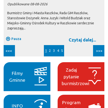
Opublikowane 08-08-2026
Burmistrz Gminy i Miasta Raszków, Rada GiM Raszków,
Starostowie Dożynek: Anna Juzyk i Witold Budziak oraz
Miejsko-Gminny Ośrodek Kultury w Raszkowie serdecznie
zapraszają...
Pauza
Czytaj dalej...
<<<
1
2
3
4
5
>>>
Zadaj
Filmy
pytanie
Gminne
burmistrzowi
Program
INFO