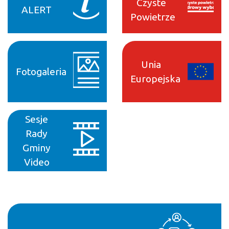
Czyste
ALERT
Powietrze
Unia
Fotogaleria
Europejska
Sesje
Rady
Gminy
Video