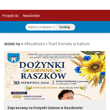
Przejdź do
Newsletter
Szukaj
treści
Jesteś na >
Aktualności
›
Start Kornela w Kaliszu
Zapraszamy na Dożynki Gminne w Raszkowie!