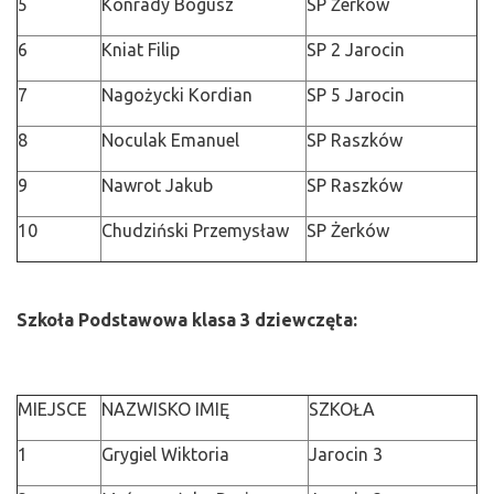
5
Konrady Bogusz
SP Żerków
6
Kniat Filip
SP 2 Jarocin
7
Nagożycki Kordian
SP 5 Jarocin
8
Noculak Emanuel
SP Raszków
9
Nawrot Jakub
SP Raszków
10
Chudziński Przemysław
SP Żerków
Szkoła Podstawowa klasa 3 dziewczęta:
MIEJSCE
NAZWISKO IMIĘ
SZKOŁA
1
Grygiel Wiktoria
Jarocin 3