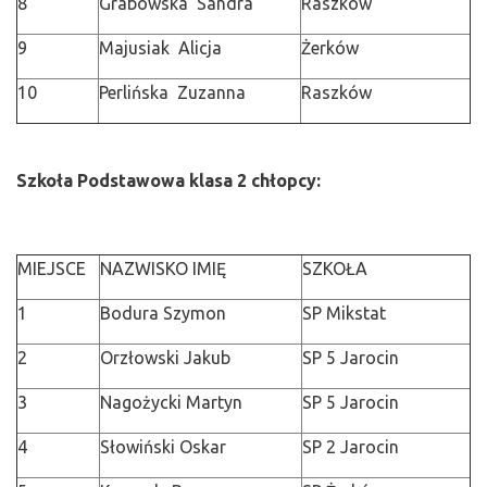
8
Grabowska Sandra
Raszków
9
Majusiak Alicja
Żerków
10
Perlińska Zuzanna
Raszków
Szkoła Podstawowa klasa 2 chłopcy:
MIEJSCE
NAZWISKO IMIĘ
SZKOŁA
1
Bodura Szymon
SP Mikstat
2
Orzłowski Jakub
SP 5 Jarocin
3
Nagożycki Martyn
SP 5 Jarocin
4
Słowiński Oskar
SP 2 Jarocin