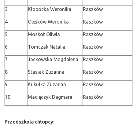
3
Kłopocka Weronika
Raszków
4
Oleśków Weronika
Raszków
5
Moskot Oliwia
Raszków
6
Tomczak Natalia
Raszków
7
Jackowska Magdalena
Raszków
8
Stasiak Zuzanna
Raszków
9
Kukułka Zuzanna
Raszków
10
Maciączyk Dagmara
Raszków
Przedszkola chłopcy: