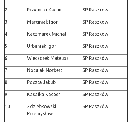
2
Przybecki Kacper
SP Raszków
3
Marciniak Igor
SP Raszków
4
Kaczmarek Michał
SP Raszków
5
Urbaniak Igor
SP Raszków
6
Wieczorek Mateusz
SP Raszków
7
Noculak Norbert
SP Raszków
8
Poczta Jakub
SP Raszków
9
Kasałka Kacper
SP Raszków
10
Zdziebkowski
SP Raszków
Przemysław