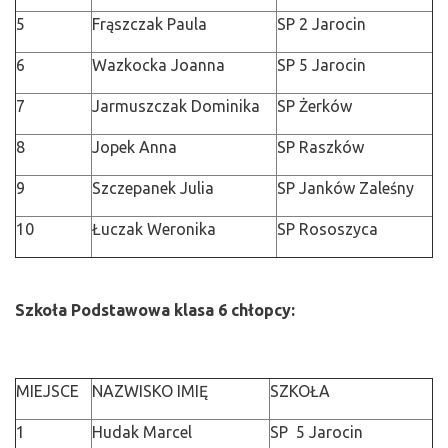
5
Frąszczak Paula
SP 2 Jarocin
6
Wazkocka Joanna
SP 5 Jarocin
7
Jarmuszczak Dominika
SP Żerków
8
Jopek Anna
SP Raszków
9
Szczepanek Julia
SP Janków Zaleśny
10
Łuczak Weronika
SP Rososzyca
Szkoła Podstawowa klasa 6 chłopcy:
MIEJSCE
NAZWISKO IMIĘ
SZKOŁA
1
Hudak Marcel
SP 5 Jarocin