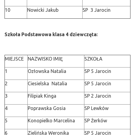
10
Nowicki Jakub
SP 3 Jarocin
Szkoła Podstawowa klasa 4 dziewczęta:
MIEJSCE
NAZWISKO IMIĘ
SZKOŁA
1
Ozłowska Natalia
SP 5 Jarocin
2
Ciesielska Natalia
SP 5 Jarocin
3
Filipiak Kinga
SP 2 Jarocin
4
Poprawska Gosia
SP Lewków
5
Konopielko Marcelina
SP Żerków
6
Zielińska Weronika
SP 5 Jarocin