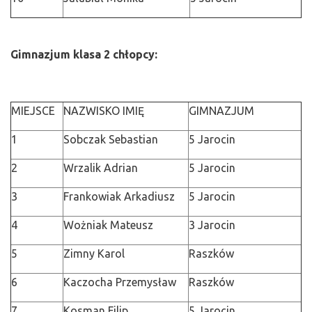
Gimnazjum klasa 2 chłopcy:
MIEJSCE
NAZWISKO IMIĘ
GIMNAZJUM
1
Sobczak Sebastian
5 Jarocin
2
Wrzalik Adrian
5 Jarocin
3
Frankowiak Arkadiusz
5 Jarocin
4
Wożniak Mateusz
3 Jarocin
5
Zimny Karol
Raszków
6
Kaczocha Przemysław
Raszków
7
Kosman Filip
5 Jarocin