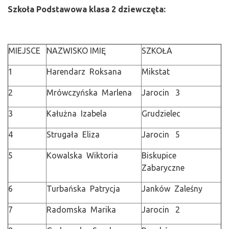
Szkoła Podstawowa klasa 2 dziewczęta:
MIEJSCE
NAZWISKO IMIĘ
SZKOŁA
1
Harendarz Roksana
Mikstat
2
Mrówczyńska Marlena
Jarocin 3
3
Kałużna Izabela
Grudzielec
4
Strugała Eliza
Jarocin 5
5
Kowalska Wiktoria
Biskupice
Zabaryczne
6
Turbańska Patrycja
Janków Zaleśny
7
Radomska Marika
Jarocin 2