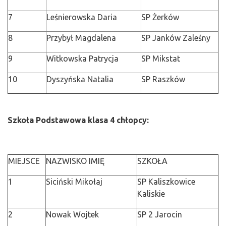
7
Leśnierowska Daria
SP Żerków
8
Przybył Magdalena
SP Janków Zaleśny
9
Witkowska Patrycja
SP Mikstat
10
Dyszyńska Natalia
SP Raszków
Szkoła Podstawowa klasa 4 chłopcy:
MIEJSCE
NAZWISKO IMIĘ
SZKOŁA
1
Siciński Mikołaj
SP Kaliszkowice
Kaliskie
2
Nowak Wojtek
SP 2 Jarocin