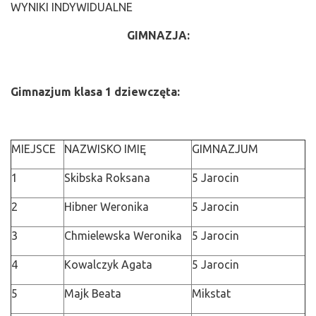
WYNIKI INDYWIDUALNE
GIMNAZJA:
Gimnazjum klasa 1 dziewczęta:
MIEJSCE
NAZWISKO IMIĘ
GIMNAZJUM
1
Skibska Roksana
5 Jarocin
2
Hibner Weronika
5 Jarocin
3
Chmielewska Weronika
5 Jarocin
4
Kowalczyk Agata
5 Jarocin
5
Majk Beata
Mikstat