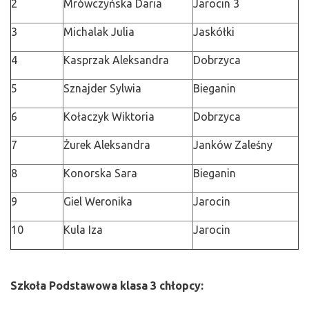
2
Mrówczyńska Daria
Jarocin 3
3
Michalak Julia
Jaskółki
4
Kasprzak Aleksandra
Dobrzyca
5
Sznajder Sylwia
Bieganin
6
Kołaczyk Wiktoria
Dobrzyca
7
Żurek Aleksandra
Janków Zaleśny
8
Konorska Sara
Bieganin
9
Giel Weronika
Jarocin
10
Kula Iza
Jarocin
Szkoła Podstawowa klasa 3 chłopcy: