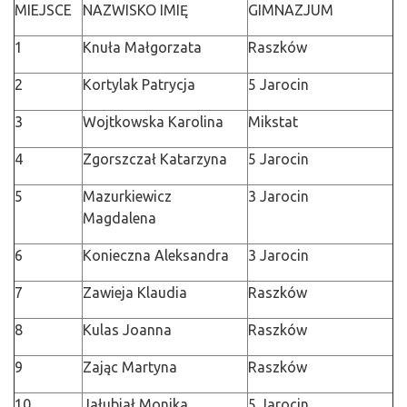
MIEJSCE
NAZWISKO IMIĘ
GIMNAZJUM
1
Knuła Małgorzata
Raszków
2
Kortylak Patrycja
5 Jarocin
3
Wojtkowska Karolina
Mikstat
4
Zgorszczał Katarzyna
5 Jarocin
5
Mazurkiewicz
3 Jarocin
Magdalena
6
Konieczna Aleksandra
3 Jarocin
7
Zawieja Klaudia
Raszków
8
Kulas Joanna
Raszków
9
Zając Martyna
Raszków
10
Jałubiał Monika
5 Jarocin