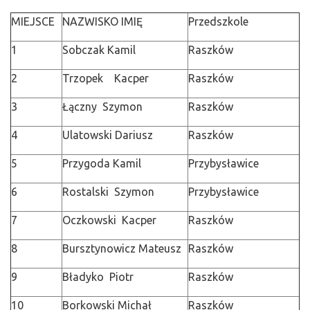
MIEJSCE
NAZWISKO IMIĘ
Przedszkole
1
Sobczak Kamil
Raszków
2
Trzopek Kacper
Raszków
3
Łączny Szymon
Raszków
4
Ulatowski Dariusz
Raszków
5
Przygoda Kamil
Przybysławice
6
Rostalski Szymon
Przybysławice
7
Oczkowski Kacper
Raszków
8
Bursztynowicz Mateusz
Raszków
9
Bładyko Piotr
Raszków
10
Borkowski Michał
Raszków