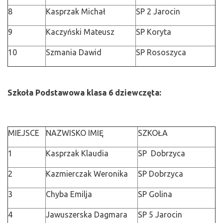
8
Kasprzak Michał
SP 2 Jarocin
9
Kaczyński Mateusz
SP Koryta
10
Szmania Dawid
SP Rososzyca
Szkoła Podstawowa klasa 6 dziewczęta:
MIEJSCE
NAZWISKO IMIĘ
SZKOŁA
1
Kasprzak Klaudia
SP Dobrzyca
2
Kazmierczak Weronika
SP Dobrzyca
3
Chyba Emilja
SP Golina
4
Jawuszerska Dagmara
SP 5 Jarocin