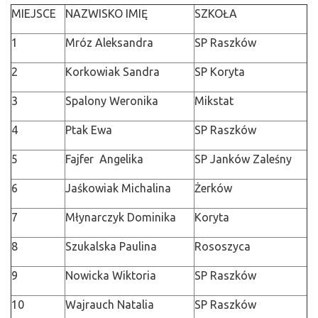
MIEJSCE
NAZWISKO IMIĘ
SZKOŁA
1
Mróz Aleksandra
SP Raszków
2
Korkowiak Sandra
SP Koryta
3
Spalony Weronika
Mikstat
4
Ptak Ewa
SP Raszków
5
Fajfer Angelika
SP Janków Zaleśny
6
Jaśkowiak Michalina
Żerków
7
Młynarczyk Dominika
Koryta
8
Szukalska Paulina
Rososzyca
9
Nowicka Wiktoria
SP Raszków
10
Wajrauch Natalia
SP Raszków