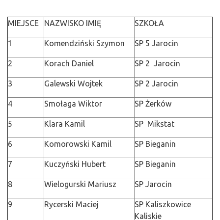
MIEJSCE
NAZWISKO IMIĘ
SZKOŁA
1
Komendziński Szymon
SP 5 Jarocin
2
Korach Daniel
SP 2 Jarocin
3
Galewski Wojtek
SP 2 Jarocin
4
Smołaga Wiktor
SP Żerków
5
Klara Kamil
SP Mikstat
6
Komorowski Kamil
SP Bieganin
7
Kuczyński Hubert
SP Bieganin
8
Wielogurski Mariusz
SP Jarocin
9
Rycerski Maciej
SP Kaliszkowice
Kaliskie