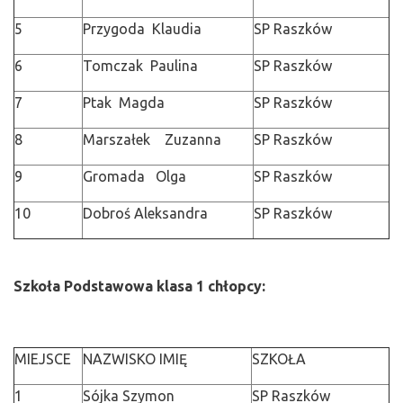
5
Przygoda Klaudia
SP Raszków
6
Tomczak Paulina
SP Raszków
7
Ptak Magda
SP Raszków
8
Marszałek Zuzanna
SP Raszków
9
Gromada Olga
SP Raszków
10
Dobroś Aleksandra
SP Raszków
Szkoła Podstawowa klasa 1 chłopcy:
MIEJSCE
NAZWISKO IMIĘ
SZKOŁA
1
Sójka Szymon
SP Raszków