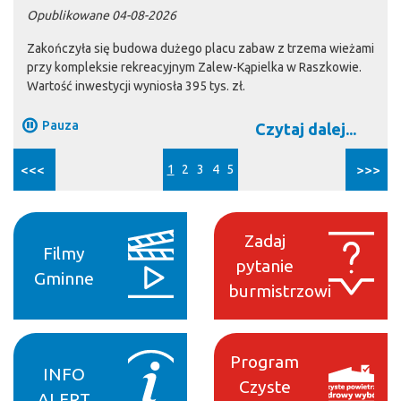
Opublikowane 04-08-2026
Zakończyła się budowa dużego placu zabaw z trzema wieżami
przy kompleksie rekreacyjnym Zalew-Kąpielka w Raszkowie.
Wartość inwestycji wyniosła 395 tys. zł.
Pauza
Czytaj dalej...
<<<
1
2
3
4
5
>>>
Zadaj
Filmy
pytanie
Gminne
burmistrzowi
Program
INFO
Czyste
ALERT