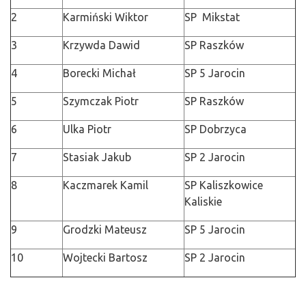
2
Karmiński Wiktor
SP Mikstat
3
Krzywda Dawid
SP Raszków
4
Borecki Michał
SP 5 Jarocin
5
Szymczak Piotr
SP Raszków
6
Ulka Piotr
SP Dobrzyca
7
Stasiak Jakub
SP 2 Jarocin
8
Kaczmarek Kamil
SP Kaliszkowice
Kaliskie
9
Grodzki Mateusz
SP 5 Jarocin
10
Wojtecki Bartosz
SP 2 Jarocin