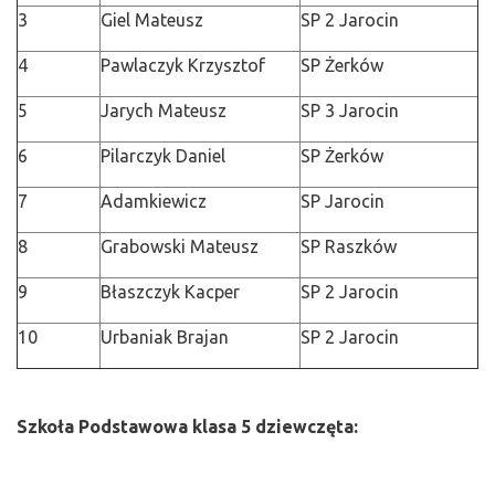
3
Giel Mateusz
SP 2 Jarocin
4
Pawlaczyk Krzysztof
SP Żerków
5
Jarych Mateusz
SP 3 Jarocin
6
Pilarczyk Daniel
SP Żerków
7
Adamkiewicz
SP Jarocin
8
Grabowski Mateusz
SP Raszków
9
Błaszczyk Kacper
SP 2 Jarocin
10
Urbaniak Brajan
SP 2 Jarocin
Szkoła Podstawowa klasa 5 dziewczęta: