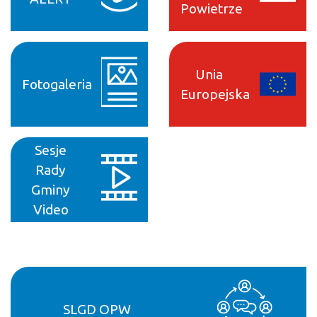
Powietrze
Unia
Fotogaleria
Europejska
Sesje
Rady
Gminy
Video
SLGD OPW