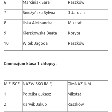
6
Marciniak Sara
Raszków
7
Snieżyńska Sylwia
3 Jarocin
8
Ilska Aleksandra
Mikstat
9
Kierzkowska Beata
Koryta
10
Witek Jagoda
Raszków
Gimnazjum klasa 1 chłopcy:
MIEJSCE
NAZWISKO IMIĘ
GIMNAZJUM
1
Połośka Łukasz
Mikstat
2
Karwik Jakub
Raszków