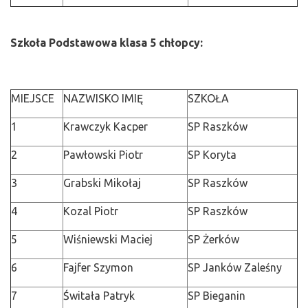
Szkoła Podstawowa klasa 5 chłopcy:
MIEJSCE
NAZWISKO IMIĘ
SZKOŁA
1
Krawczyk Kacper
SP Raszków
2
Pawłowski Piotr
SP Koryta
3
Grabski Mikołaj
SP Raszków
4
Kozal Piotr
SP Raszków
5
Wiśniewski Maciej
SP Żerków
6
Fajfer Szymon
SP Janków Zaleśny
7
Świtała Patryk
SP Bieganin