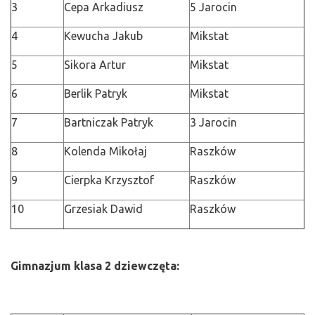
3
Cepa Arkadiusz
5 Jarocin
4
Kewucha Jakub
Mikstat
5
Sikora Artur
Mikstat
6
Berlik Patryk
Mikstat
7
Bartniczak Patryk
3 Jarocin
8
Kolenda Mikołaj
Raszków
9
Cierpka Krzysztof
Raszków
10
Grzesiak Dawid
Raszków
Gimnazjum klasa 2 dziewczęta: