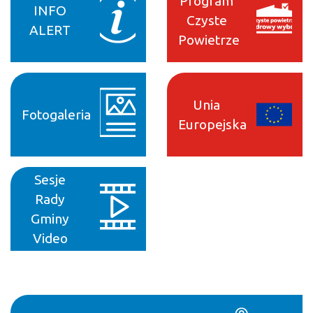
Program
INFO
Czyste
ALERT
Powietrze
Unia
Fotogaleria
Europejska
Sesje
Rady
Gminy
Video