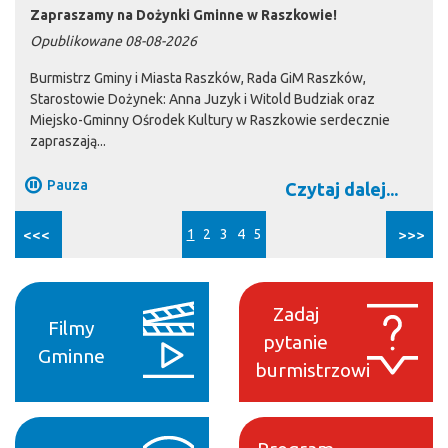
Zapraszamy na Dożynki Gminne w Raszkowie!
Opublikowane 08-08-2026
Burmistrz Gminy i Miasta Raszków, Rada GiM Raszków,
Starostowie Dożynek: Anna Juzyk i Witold Budziak oraz
Miejsko-Gminny Ośrodek Kultury w Raszkowie serdecznie
zapraszają...
Pauza
Czytaj dalej...
<<<
1
2
3
4
5
>>>
Zadaj
Filmy
pytanie
Gminne
burmistrzowi