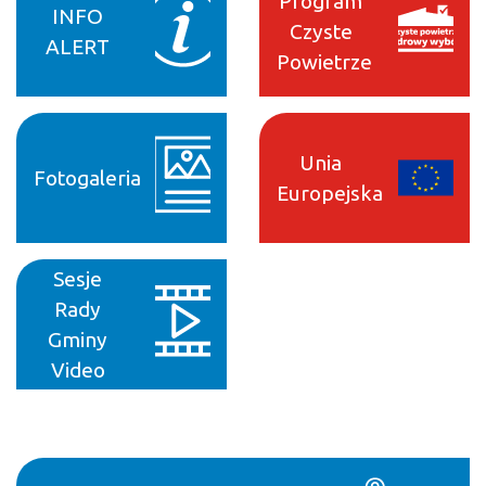
Program
INFO
Czyste
ALERT
Powietrze
Unia
Fotogaleria
Europejska
Sesje
Rady
Gminy
Video