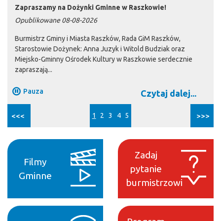
Zapraszamy na Dożynki Gminne w Raszkowie!
Opublikowane 08-08-2026
Burmistrz Gminy i Miasta Raszków, Rada GiM Raszków,
Starostowie Dożynek: Anna Juzyk i Witold Budziak oraz
Miejsko-Gminny Ośrodek Kultury w Raszkowie serdecznie
zapraszają...
Pauza
Czytaj dalej...
<<<
1
2
3
4
5
>>>
Zadaj
Filmy
pytanie
Gminne
burmistrzowi