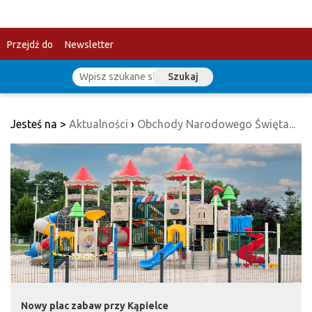
Przejdź do
Newsletter
Szukaj
treści
Jesteś na >
Aktualności
›
Obchody Narodowego Święta...
Nowy plac zabaw przy Kąpielce