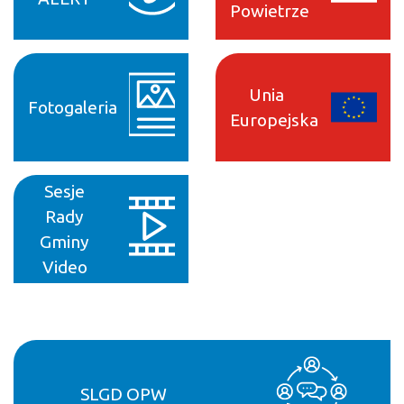
Powietrze
Unia
Fotogaleria
Europejska
Sesje
Rady
Gminy
Video
SLGD OPW