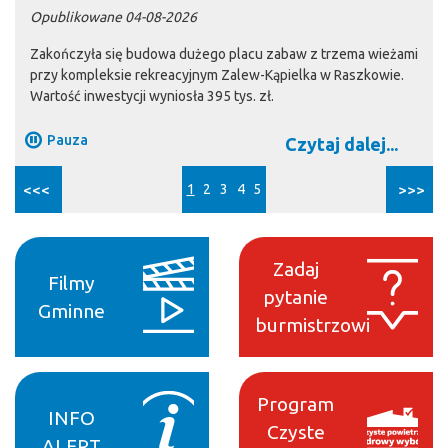
Opublikowane 04-08-2026
Zakończyła się budowa dużego placu zabaw z trzema wieżami
przy kompleksie rekreacyjnym Zalew-Kąpielka w Raszkowie.
Wartość inwestycji wyniosła 395 tys. zł.
Pauza
Czytaj dalej...
<<<
1
2
3
4
5
>>>
Zadaj
Filmy
pytanie
Gminne
burmistrzowi
Program
INFO
Czyste
ALERT