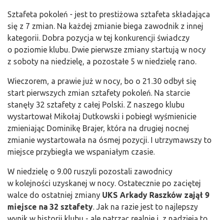
Sztafeta pokoleń - jest to prestiżowa sztafeta składająca
się z 7 zmian. Na każdej zmianie biega zawodnik z innej
kategorii. Dobra pozycja w tej konkurencji świadczy
o poziomie klubu. Dwie pierwsze zmiany startują w nocy
z soboty na niedzielę, a pozostałe 5 w niedzielę rano.
Wieczorem, a prawie już w nocy, bo o 21.30 odbył się
start pierwszych zmian sztafety pokoleń. Na starcie
stanęły 32 sztafety z całej Polski. Z naszego klubu
wystartował Mikołaj Dutkowski i pobiegł wyśmienicie
zmieniając Dominikę Brajer, która na drugiej nocnej
zmianie wystartowała na ósmej pozycji. I utrzymawszy to
miejsce przybiegła we wspaniałym czasie.
W niedzielę o 9.00 ruszyli pozostali zawodnicy
w kolejności uzyskanej w nocy. Ostatecznie po zaciętej
walce do ostatniej zmiany
UKS Arkady Raszków zajął 9
miejsce na 32 sztafety
. Jak na razie jest to najlepszy
wynik w historii klubu - ale patrząc realnie i z nadzieją to