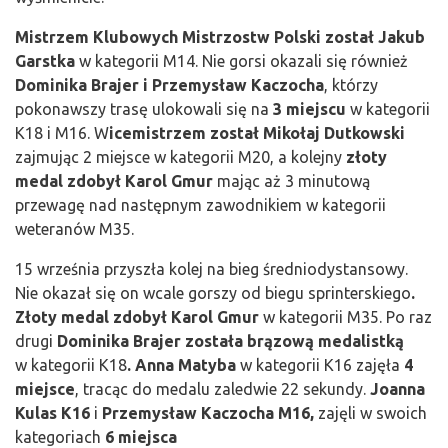
Mistrzem Klubowych Mistrzostw Polski został Jakub
Garstka
w kategorii M14. Nie gorsi okazali się również
Dominika Brajer i Przemysław Kaczocha
, którzy
pokonawszy trasę ulokowali się na
3 miejscu
w kategorii
K18 i M16. W
icemistrzem
został Mikołaj Dutkowski
zajmując 2 miejsce w kategorii M20, a kolejny
złoty
medal zdobył Karol Gmur
mając aż 3 minutową
przewagę nad następnym zawodnikiem w kategorii
weteranów M35.
15 września przyszła kolej na bieg średniodystansowy.
Nie okazał się on wcale gorszy od biegu sprinterskiego
.
Złoty medal zdobył Karol Gmur
w kategorii M35. Po raz
drugi
Dominika Brajer została brązową medalistką
w kategorii K18
. Anna Matyba
w kategorii K16 zajęła
4
miejsce
, tracąc do medalu zaledwie 22 sekundy.
Joanna
Kulas K16
i
Przemysław Kaczocha M16,
zajęli w swoich
kategoriach
6 miejsca