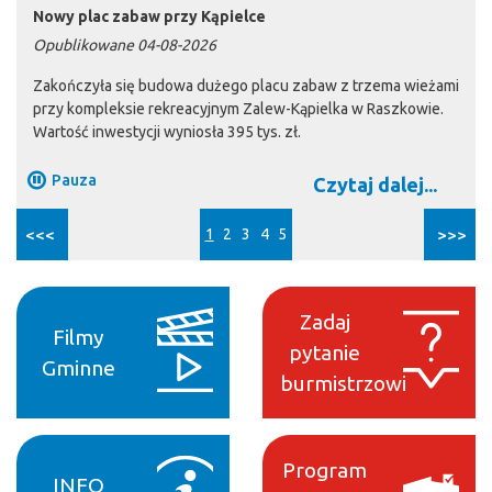
Nowy plac zabaw przy Kąpielce
Opublikowane 04-08-2026
Zakończyła się budowa dużego placu zabaw z trzema wieżami
przy kompleksie rekreacyjnym Zalew-Kąpielka w Raszkowie.
Wartość inwestycji wyniosła 395 tys. zł.
Pauza
Czytaj dalej...
<<<
1
2
3
4
5
>>>
Zadaj
Filmy
pytanie
Gminne
burmistrzowi
Program
INFO