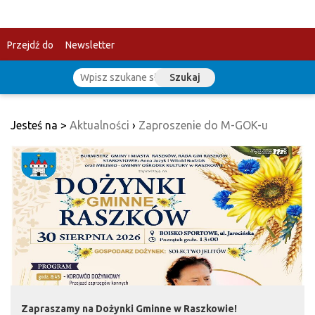
Przejdź do
Newsletter
Szukaj
treści
Jesteś na >
Aktualności
›
Zaproszenie do M-GOK-u
Zapraszamy na Dożynki Gminne w Raszkowie!