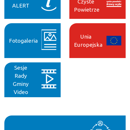
Czyste
ALERT
Powietrze
Unia
Fotogaleria
Europejska
Sesje
Rady
Gminy
Video