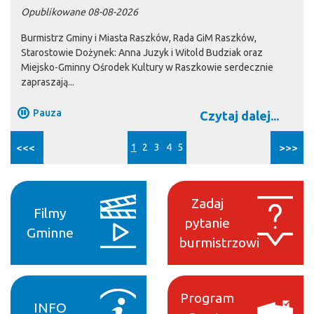
Opublikowane 08-08-2026
Burmistrz Gminy i Miasta Raszków, Rada GiM Raszków,
Starostowie Dożynek: Anna Juzyk i Witold Budziak oraz
Miejsko-Gminny Ośrodek Kultury w Raszkowie serdecznie
zapraszają...
Pauza
Czytaj dalej...
<<<
1
2
3
4
5
>>>
Zadaj
Filmy
pytanie
Gminne
burmistrzowi
Program
INFO