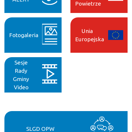
Powietrze
Unia
Fotogaleria
Europejska
Sesje
Rady
Gminy
Video
SLGD OPW