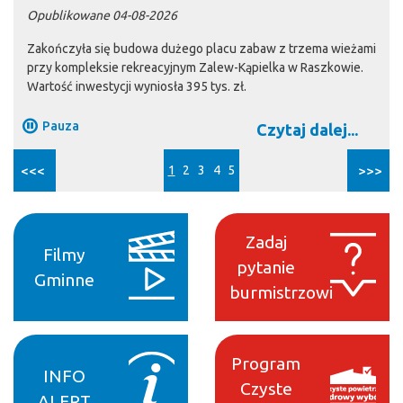
Opublikowane 04-08-2026
Zakończyła się budowa dużego placu zabaw z trzema wieżami
przy kompleksie rekreacyjnym Zalew-Kąpielka w Raszkowie.
Wartość inwestycji wyniosła 395 tys. zł.
Pauza
Czytaj dalej...
<<<
1
2
3
4
5
>>>
Zadaj
Filmy
pytanie
Gminne
burmistrzowi
Program
INFO
Czyste
ALERT