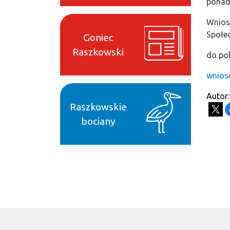
ponad
Wnios
Społec
Goniec
Raszkowski
do pob
wnios
Autor:
Raszkowskie
bociany