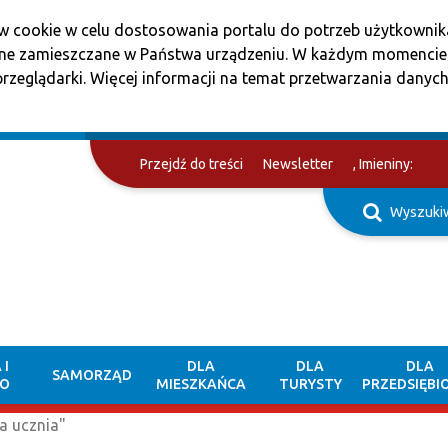
w cookie w celu dostosowania portalu do potrzeb użytkownika
one zamieszczane w Państwa urządzeniu. W każdym momenci
rzeglądarki. Więcej informacji na temat przetwarzania danych
Przejdź do treści
Newsletter
, Imieniny:
Wyszuki
 I
DLA
DLA
DLA
SAMORZĄD
TO
MIESZKAŃCA
TURYSTY
PRZEDSIĘBI
la ucznia"