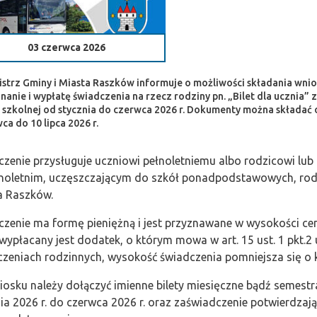
03 czerwca 2026
strz Gminy i Miasta Raszków informuje o możliwości składania wni
nanie i wypłatę świadczenia na rzecz rodziny pn. „Bilet dla ucznia” 
 szkolnej od stycznia do czerwca 2026 r. Dokumenty można składać
ca do 10 lipca 2026 r.
zenie przysługuje uczniowi pełnoletniemu albo rodzicowi lub
łnoletnim, uczęszczającym do szkół ponadpodstawowych, rodz
a Raszków.
zenie ma formę pieniężną i jest przyznawane w wysokości ceny b
 wypłacany jest dodatek, o którym mowa w art. 15 ust. 1 pkt.2 
czeniach rodzinnych, wysokość świadczenia pomniejsza się o
osku należy dołączyć imienne bilety miesięczne bądź semestr
ia 2026 r. do czerwca 2026 r. oraz zaświadczenie potwierdzaj