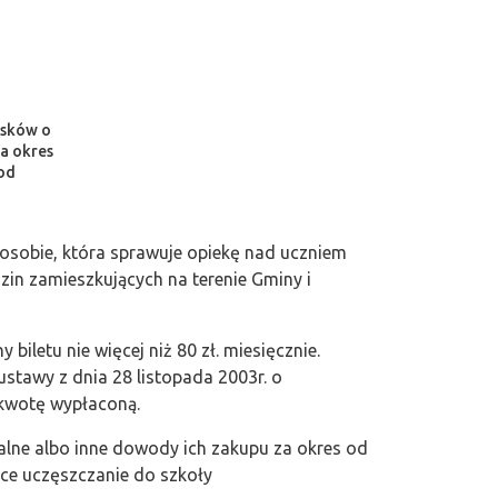
osków o
za okres
 od
 osobie, która sprawuje opiekę nad uczniem
in zamieszkujących na terenie Gminy i
iletu nie więcej niż 80 zł. miesięcznie.
ustawy z dnia 28 listopada 2003r. o
 kwotę wypłaconą.
alne albo inne dowody ich zakupu za okres od
ące uczęszczanie do szkoły