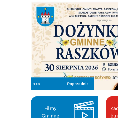
<<<
Poprzednia
Filmy
Zad
Gminne
bur