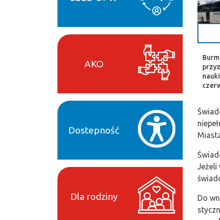
Burmi
AKO
przyz
nauki
czerw
Świadc
niepe
Dostepność
Miast
Świadc
Jeżeli
świad
Dla rodziny
Do wni
styczn