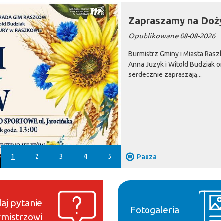
Zapraszamy na Doż
Opublikowane 08-08-2026
Burmistrz Gminy i Miasta Ras
Anna Juzyk i Witold Budziak 
serdecznie zapraszają...
1
2
3
4
5
Pauza
aj pytanie
Fotogaleria
mistrzowi