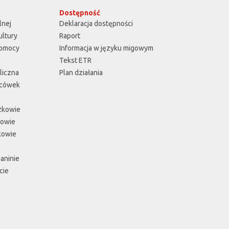
Dostępność
lnej
Deklaracja dostępności
ultury
Raport
Pomocy
Informacja w języku migowym
Tekst ETR
liczna
Plan działania
acówek
zkowie
łowie
kowie
aninie
cie