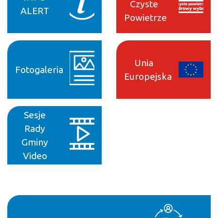
Czyste
ALERT
Powietrze
Unia
Fotogaleria
Europejska
Sesje
Rady
Gminy
Video