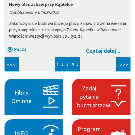
Nowy plac zabaw przy Kąpielce
Opublikowane 04-08-2026
Zakończyła się budowa dużego placu zabaw z trzema wieżami
przy kompleksie rekreacyjnym Zalew-Kąpielka w Raszkowie.
Wartość inwestycji wyniosła 395 tys. zł.
Pauza
Czytaj dalej...
<<<
1
2
3
4
5
>>>
Zadaj
Filmy
pytanie
Gminne
burmistrzowi
Program
INFO