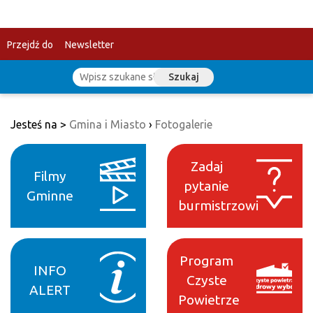
Przejdź do
Newsletter
Szukaj
treści
Jesteś na >
Gmina i Miasto
›
Fotogalerie
Zadaj
Filmy
pytanie
Gminne
burmistrzowi
Program
INFO
Czyste
ALERT
Powietrze