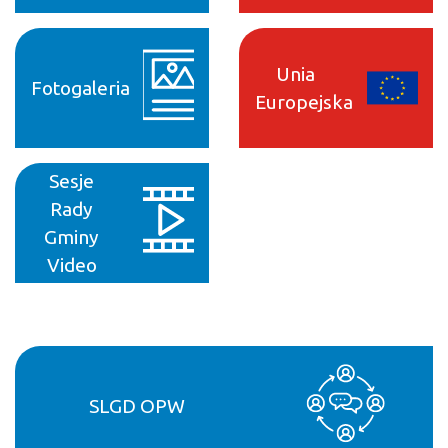
Unia
Fotogaleria
Europejska
Sesje
Rady
Gminy
Video
SLGD OPW