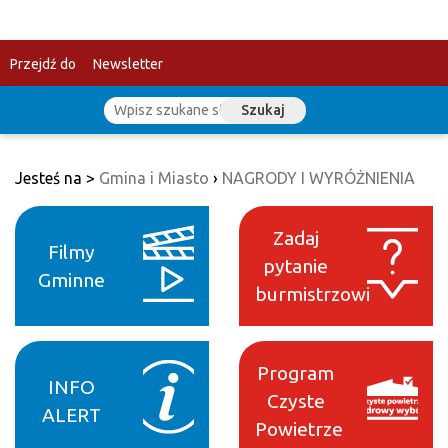
Przejdź do
Newsletter
Szukaj
treści
Jesteś na >
Gmina i Miasto
›
NAGRODY I WYRÓŻNIENIA
Zadaj
Filmy
pytanie
Gminne
burmistrzowi
Program
INFO
Czyste
ALERT
Powietrze