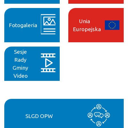
Unia
Fotogaleria
Europejska
Sesje
Rady
Gminy
Video
SLGD OPW