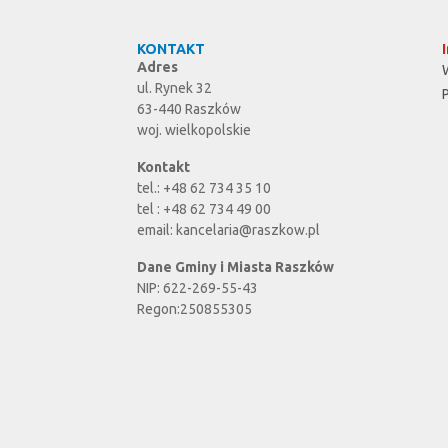
KONTAKT
Adres
ul. Rynek 32
63-440 Raszków
woj. wielkopolskie
Kontakt
tel.: +48 62 734 35 10
tel : +48 62 734 49 00
email:
kancelaria@raszkow.pl
Dane Gminy i Miasta Raszków
NIP: 622-269-55-43
Regon:250855305