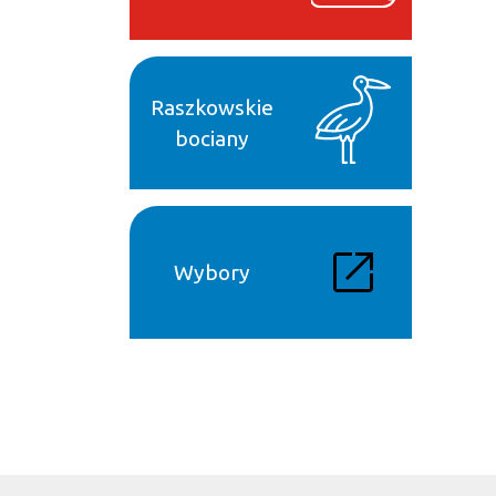
Raszkowskie
bociany
Wybory