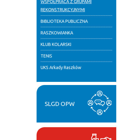
WSPÓŁPRACA Z GRUPAMI
REKONSTRUKCYJNYMI
BIBLIOTEKA PUBLICZNA
RASZKOWIANKA
KLUB KOLARSKI
TENIS
UKS Arkady Raszków
SLGD OPW