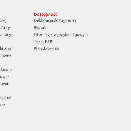
Dostępność
lnej
Deklaracja dostępności
ultury
Raport
Pomocy
Informacja w języku migowym
Tekst ETR
liczna
Plan działania
acówek
zkowie
łowie
kowie
aninie
cie