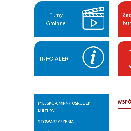
Filmy
Zad
Gminne
bur
INFO ALERT
P
WSPÓ
MIEJSKO-GMINNY OŚRODEK
KULTURY
STOWARZYSZENIA