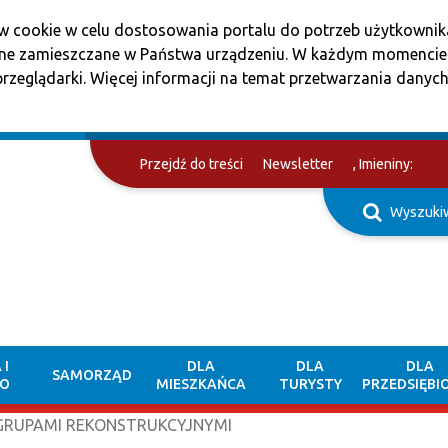
w cookie w celu dostosowania portalu do potrzeb użytkownika
one zamieszczane w Państwa urządzeniu. W każdym momenci
rzeglądarki. Więcej informacji na temat przetwarzania danych
Przejdź do treści
Newsletter
, Imieniny:
Wyszuki
 I
DLA
DLA
DLA
SAMORZĄD
TO
MIESZKAŃCA
TURYSTY
PRZEDSIĘBI
GRUPAMI REKONSTRUKCYJNYMI