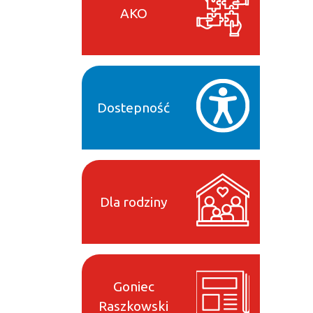
AKO
Dostepność
Dla rodziny
Goniec
Raszkowski