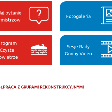
aj pytanie
Fotogaleria
mistrzowi
Program
Sesje Rady
Czyste
Gminy Video
owietrze
ŁPRACA Z GRUPAMI REKONSTRUKCYJNYMI